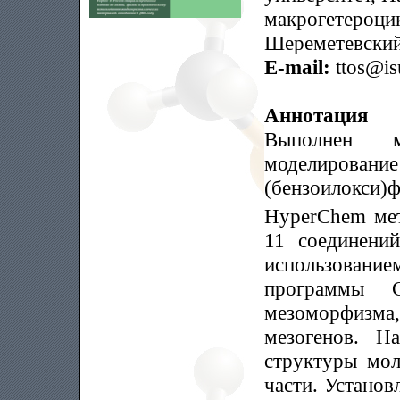
макрогетероци
Шереметевский 
E-mail:
ttos@is
Аннотация
Выполнен м
моделировани
(бензоилокси)
HyperChem м
11 соединени
использован
программы 
мезоморфизма
мезогенов. Н
структуры мо
части. Установ