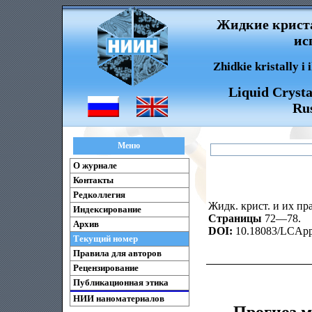
Жидкие криста
ис
Zhidkie kristally i
Liquid Crysta
Rus
Меню
О журнале
Контакты
Редколлегия
Жидк. крист. и их пра
Индексирование
Страницы
72—78.
Архив
DOI:
10.18083/LCAppl
Текущий номер
Правила для авторов
Рецензирование
Публикационная этика
НИИ наноматериалов
Прогноз м