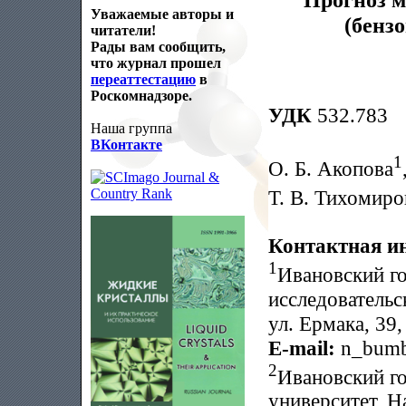
Уважаемые авторы и
(бенз
читатели!
Рады вам сообщить,
что журнал прошел
переаттестацию
в
Роскомнадзоре.
УДК
532.783
Наша группа
ВКонтакте
1
О. Б. Акопова
Т. В. Тихомиро
Контактная и
1
Ивановский го
исследовательс
ул. Ермака, 39
E-mail:
n_bumb
2
Ивановский г
университет, Н