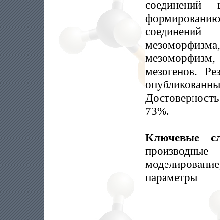
соединений
формирован
соединений 
мезоморфизм
мезоморфизм
мезогенов. Ре
опубликован
Достоверность
73%.
Ключевые с
производны
моделирование
параметры