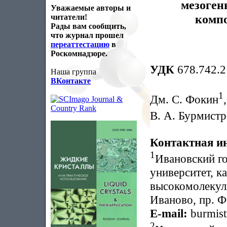
мезоген
Уважаемые авторы и
компо
читатели!
Рады вам сообщить,
что журнал прошел
переаттестацию
в
Роскомнадзоре.
УДК
678.742.2
Наша группа
ВКонтакте
1
Дм. С. Фокин
В. А. Бурмистр
Контактная и
1
Ивановский г
университет, к
высокомолекул
Иваново, пр. Ф.
E-mail:
burmist
2