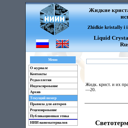
Жидкие криста
ис
Zhidkie kristally i
Liquid Crysta
Rus
Меню
О журнале
Контакты
Редколлегия
Жидк. крист. и их пра
Индексирование
—20.
Архив
Текущий номер
Правила для авторов
Рецензирование
Публикационная этика
Светотер
НИИ наноматериалов