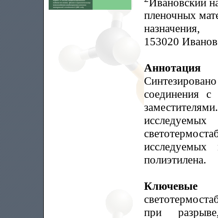
Ивановский на
пленочных мате
назначения,
153020 Иваново
Аннотация
Синтезирова
соединения с
заместителя
исследуемы
светотермо
исследуемых
полиэтилена.
Ключевые
светотермоста
при разрыв