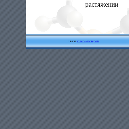
растяжении
Связь
с веб-мастером