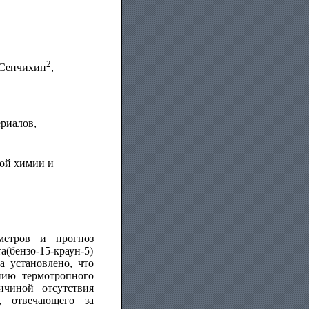
2
. Cенчихин
,
риалов,
ой химии и
метров и прогноз
(бензо-15-краун-5)
за установлено, что
нию термотропного
ичиной отсутствия
, отвечающего за