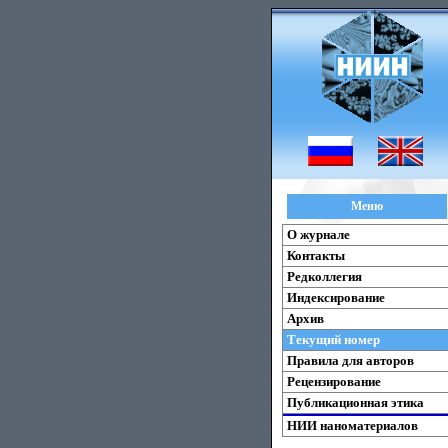
Меню
О журнале
Контакты
Редколлегия
Индексирование
Архив
Текущий номер
Правила для авторов
Рецензирование
Публикационная этика
НИИ наноматериалов