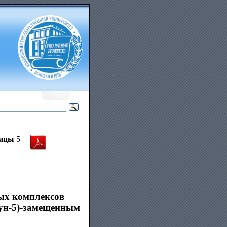
ицы
5
вых комплексов
аун-5)-замещенным