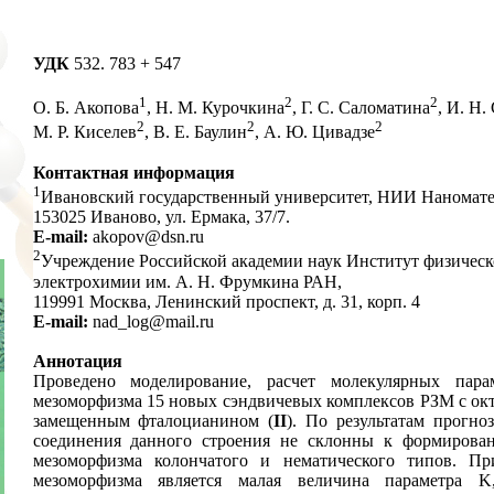
УДК
532. 783 + 547
1
2
2
О. Б. Акопова
, Н. М. Курочкина
, Г. С. Саломатина
, И. Н
2
2
2
М. Р. Киселев
, В. Е. Баулин
, А. Ю. Цивадзе
Контактная информация
1
Ивановский государственный университет, НИИ Наномате
153025 Иваново, ул. Ермака, 37/7.
E-mail:
akopov@dsn.ru
2
Учреждение Российской академии наук Институт физическ
электрохимии им. А. Н. Фрумкина РАН,
119991 Москва, Ленинский проспект, д. 31, корп. 4
E-mail:
nad_log@mail.ru
Аннотация
Проведено моделирование, расчет молекулярных пара
мезоморфизма 15 новых сэндвичевых комплексов РЗМ с окта
замещенным фталоцианином (
II
). По результатам прогно
соединения данного строения не склонны к формирова
мезоморфизма колончатого и нематического типов. Пр
мезоморфизма является малая величина параметра K