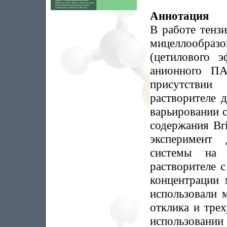
Аннотация
В работе тенз
мицеллообра
(цетилового э
анионного ПА
присутстви
растворителе 
варьировании 
содержания Br
эксперимент
системы на
растворителе 
концентрации 
использовали 
отклика и тре
использовани