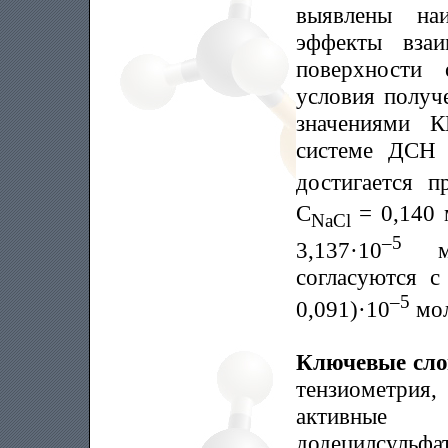
выявлены на
эффекты взаи
поверхности 
условия получ
значениями 
системе ДСН
достигается п
C
= 0,140 
NaCl
–5
3,137·10
мол
согласуются 
–5
0,091)·10
мол
Ключевые сл
тензиометрия
активные в
додецилсульфат