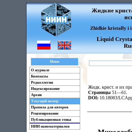
Жидкие криста
ис
Zhidkie kristally i
Liquid Crysta
Rus
Меню
О журнале
Контакты
Редколлегия
Жидк. крист. и их пра
Индексирование
Страницы
51—61.
Архив
DOI:
10.18083/LCAppl
Текущий номер
Правила для авторов
Рецензирование
Публикационная этика
НИИ наноматериалов
Мицеллобр