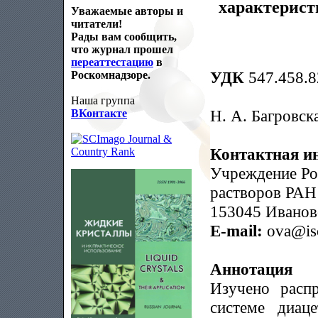
характерист
Уважаемые авторы и
читатели!
Рады вам сообщить,
что журнал прошел
переаттестацию
в
УДК
547.458.8
Роскомнадзоре.
Наша группа
Н. А. Багровска
ВКонтакте
Контактная и
Учреждение Ро
растворов РАН
153045 Иваново
E-mail:
ova@isc
Аннотация
Изучено расп
системе диац