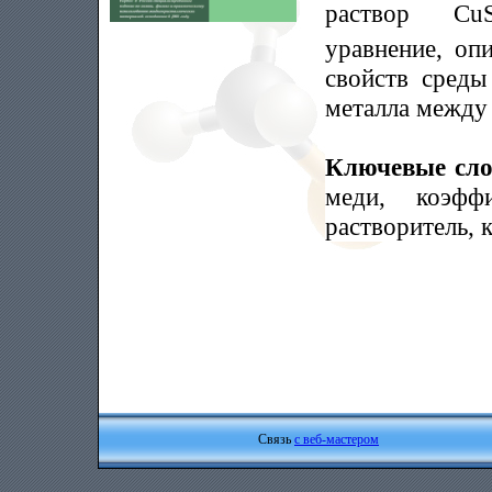
раствор Cu
уравнение, оп
свойств среды
металла между
Ключевые сл
меди, коэффи
растворитель, 
Связь
с веб-мастером