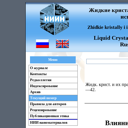
Жидкие криста
ис
Zhidkie kristally i
Liquid Crysta
Rus
Меню
О журнале
Контакты
Редколлегия
Жидк. крист. и их пра
Индексирование
—42.
Архив
Текущий номер
Правила для авторов
Рецензирование
Публикационная этика
Влияни
НИИ наноматериалов