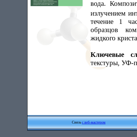
вода. Композ
излучением ин
течение 1 ча
образцов ком
жидкого криста
Ключевые с
текстуры, УФ-
Связь
с веб-мастером