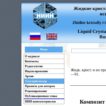
Жидкие криста
ис
Zhidkie kristally i
Liquid Crysta
Rus
Меню
О журнале
Контакты
Редколлегия
Жидк. крист. и их пра
Индексирование
—91.
Архив
Текущий номер
Правила для авторов
Рецензирование
Публикационная этика
Композит
НИИ наноматериалов