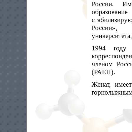
России. И
образование
стабилизиру
России», 
университета,
1994 году
корреспонде
членом Росс
(РАЕН).
Женат, имее
горнолыжным 