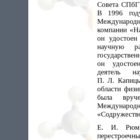
Совета СПбГУ
В 1996 год
Международ
компании «На
он удостое
научную р
государствен
он удостое
деятель н
П. Л. Капицы
области физи
была вруч
Международн
«Содружеств
Е. И. Рюмц
перестроечн