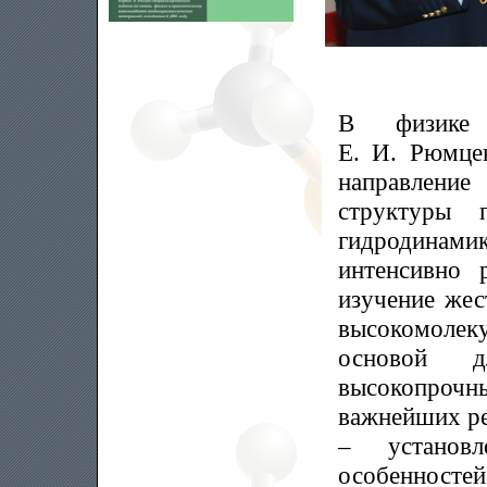
В физике 
Е. И. Рюмцев
направлени
структуры 
гидродина
интенсивно 
изучение жес
высокомоле
основой д
высокопрочн
важнейших ре
– установл
особенност