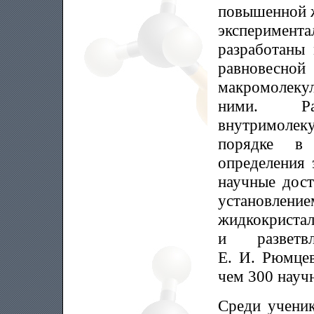
повышенной ж
эксперимента
разработаны 
равновесн
макромолеку
ними. Ра
внутримолек
порядке в
определения 
научные дост
установлен
жидкокристал
и разветв
Е. И. Рюмцев
чем 300 науч
Среди ученик