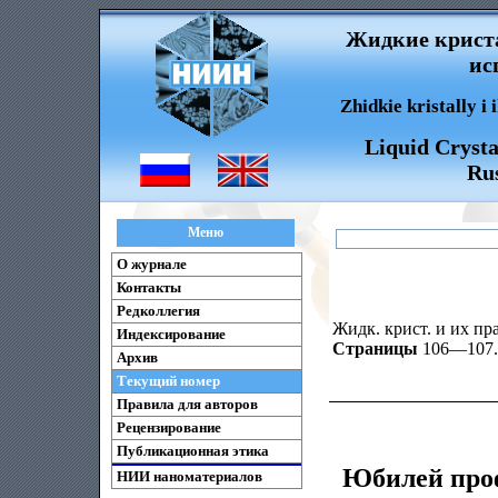
Жидкие криста
ис
Zhidkie kristally i
Liquid Crysta
Rus
Меню
О журнале
Контакты
Редколлегия
Жидк. крист. и их пра
Индексирование
Страницы
106—107.
Архив
Текущий номер
Правила для авторов
Рецензирование
Публикационная этика
Юбилей про
НИИ наноматериалов