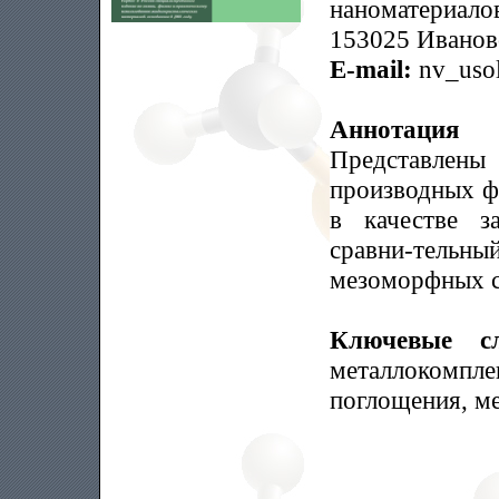
наноматериало
153025 Иваново
E-mail:
nv_usol
Аннотация
Представлен
производных ф
в качестве з
сравни-тельны
мезоморфных с
Ключевые с
металлокомпл
поглощения, м