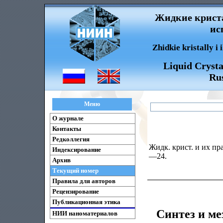
Жидкие криста
ис
Zhidkie kristally i
Liquid Crysta
Rus
Меню
О журнале
Контакты
Редколлегия
Жидк. крист. и их пра
Индексирование
—24.
Архив
Текущий номер
Правила для авторов
Рецензирование
Публикационная этика
Синтез и м
НИИ наноматериалов