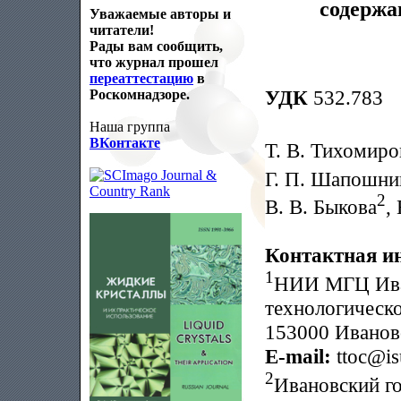
содержа
Уважаемые авторы и
читатели!
Рады вам сообщить,
что журнал прошел
переаттестацию
в
УДК
532.783
Роскомнадзоре.
Наша группа
ВКонтакте
Т. В. Тихомиро
Г. П. Шапошни
2
В. В. Быкова
,
Контактная и
1
НИИ МГЦ Иван
технологическо
153000 Иваново
E-mail:
ttoc@is
2
Ивановский г