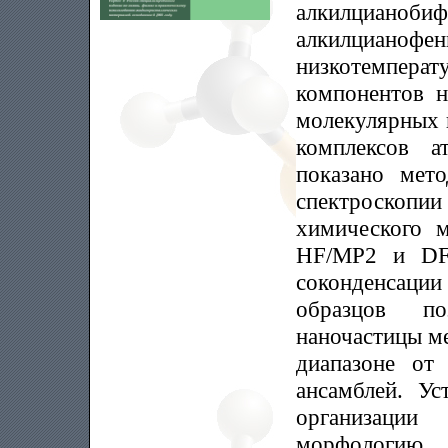
алкилци
алкилцианофе
низкотемпера
компонентов 
молекулярных 
комплексов а
показано мет
спектроскопии
химического 
HF/MP2 и DFT
соконденсации
образцов по
наночастицы ме
диапазоне о
ансамблей. Ус
организации
морфологию 