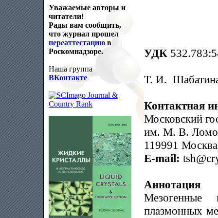
Уважаемые авторы и
читатели!
Рады вам сообщить,
что журнал прошел
переаттестацию
в
УДК
532.783:5
Роскомнадзоре.
Наша группа
Т. И. Шабатин
ВКонтакте
Контактная и
Московский го
им. М. В. Ломо
119991 Москва,
E-mail:
tsh@cry
Аннотация
Mезогенные 
плазмонных ме