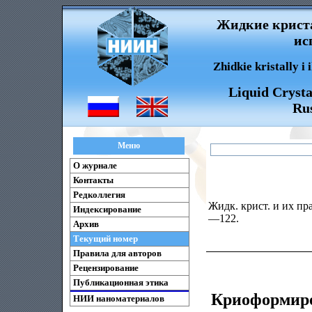
Жидкие криста
ис
Zhidkie kristally i
Liquid Crysta
Rus
Меню
О журнале
Контакты
Редколлегия
Жидк. крист. и их пра
Индексирование
—122.
Архив
Текущий номер
Правила для авторов
Рецензирование
Публикационная этика
Криоформиро
НИИ наноматериалов