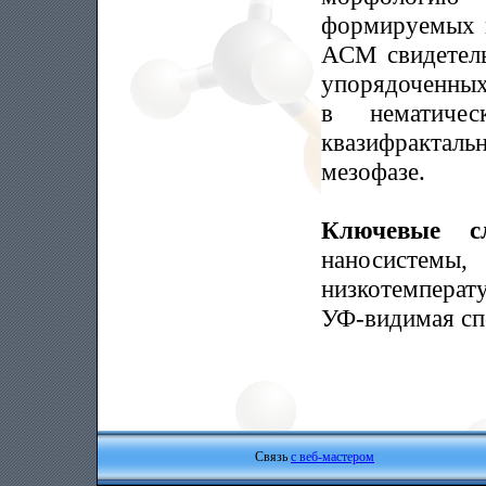
формируемых 
АСМ свидетель
упорядоченных
в нематиче
квазифрактал
мезофазе.
Ключевые 
наносистемы,
низкотемперат
УФ-видимая сп
Связь
с веб-мастером