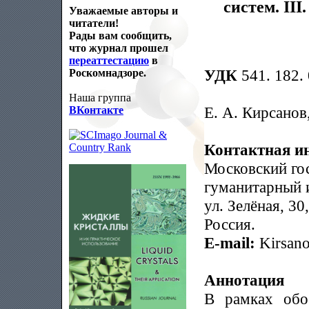
систем. II
Уважаемые авторы и
читатели!
Рады вам сообщить,
что журнал прошел
переаттестацию
в
УДК
541. 182. 
Роскомнадзоре.
Наша группа
Е. А. Кирсано
ВКонтакте
Контактная и
Московский го
гуманитарный и
ул. Зелёная, 3
Россия.
E-mail:
Kirsan
Аннотация
В рамках обо