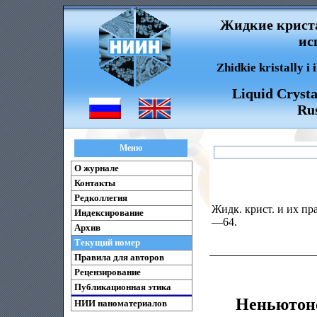
Жидкие криста
ис
Zhidkie kristally i
Liquid Crysta
Rus
Меню
О журнале
Контакты
Редколлегия
Жидк. крист. и их пра
Индексирование
—64.
Архив
Текущий номер
Правила для авторов
Рецензирование
Публикационная этика
Неньютоно
НИИ наноматериалов