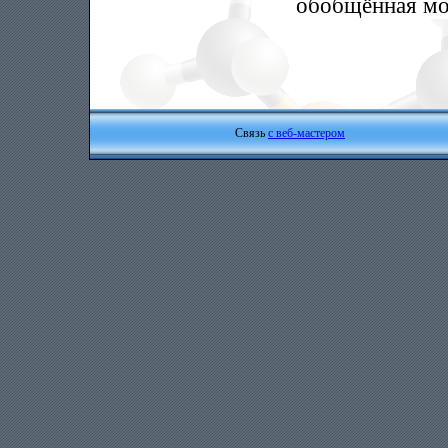
обобщённая мо
Связь
с веб-мастером