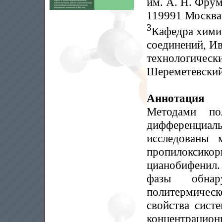
им. А. Н. Фрум
119991 Москва
3
Кафедра хими
соединений, И
технологически
Шереметевский 
Аннотация
Методами по
дифференциа
исследованы 
пропилоксик
цианобифенил.
фазы обна
политермическ
свойства сист
концентрацио