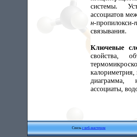
системы. Ус
ассоциатов ме
н
-пропилокси-
п
связывания.
Ключевые сл
свойства, об
термомикроск
калориметрия, 
диаграмма, 
ассоциаты, вод
Связь
с веб-мастером