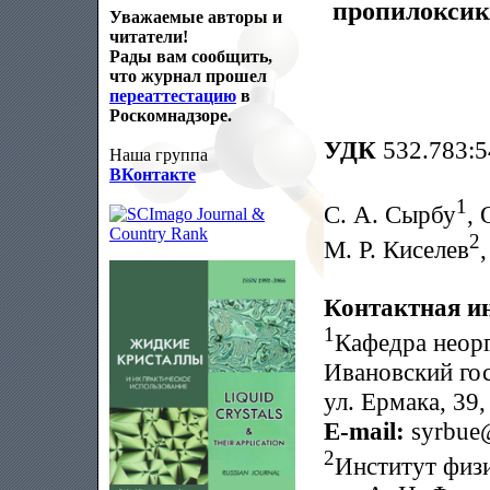
пропилоксик
Уважаемые авторы и
читатели!
Рады вам сообщить,
что журнал прошел
переаттестацию
в
Роскомнадзоре.
УДК
532.783:5
Наша группа
ВКонтакте
1
С. А. Сырбу
,
2
М. Р. Киселев
Контактная и
1
Кафедра неорг
Ивановский гос
ул. Ермака, 39
E-mail:
syrbue
2
Институт физ