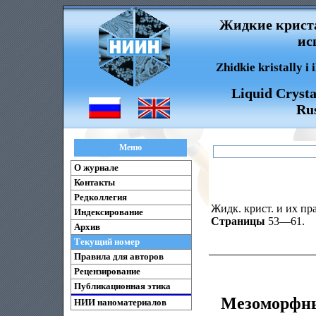
Жидкие криста
ис
Zhidkie kristally i
Liquid Crysta
Rus
Меню
О журнале
Контакты
Редколлегия
Жидк. крист. и их пра
Индексирование
Страницы
53—61.
Архив
Текущий номер
Правила для авторов
Рецензирование
Публикационная этика
Мезоморфны
НИИ наноматериалов