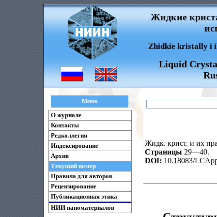
Жидкие криста
ис
Zhidkie kristally i
Liquid Crysta
Rus
Меню
О журнале
Контакты
Редколлегия
Жидк. крист. и их пра
Индексирование
Страницы
29—40.
Архив
DOI:
10.18083/LCAppl
Текущий номер
Правила для авторов
Рецензирование
Публикационная этика
НИИ наноматериалов
Структурн