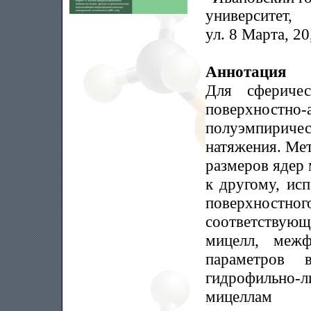
университет,
ул. 8 Марта, 2
Аннотация
Для сфериче
поверхностн
полуэмпириче
натяжения. Мет
размеров ядер 
к другому, ис
поверхнос
соответствующ
мицелл, межф
параметров 
гидрофильно-л
мицеллам 