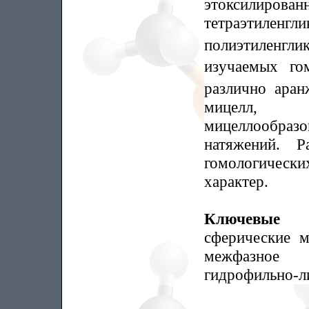
этоксилиров
тетраэтиленгл
полиэтиленгл
изучаемых го
различно аран
мицелл, 
мицеллообраз
натяжений. Р
гомологичес
характер.
Ключевые
сферические м
межфазное 
гидрофильно-ли