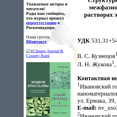
Уважаемые авторы и
межфазно
читатели!
растворах 
Рады вам сообщить,
что журнал прошел
переаттестацию
в
Роскомнадзоре.
Наша группа
УДК
531.31+5
ВКонтакте
В. С. Кузнецов
1
Л. Н. Жукова
,
Контактная и
1
Ивановский г
наноматериало
ул. Ермака, 39
E-mail:
nv_usol
2
Ивановский г