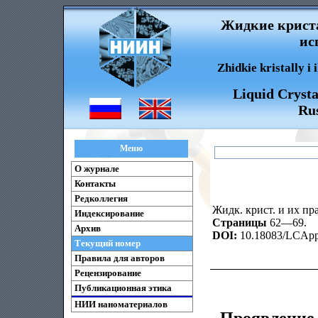
Жидкие криста
ис
Zhidkie kristally i
Liquid Crysta
Rus
Меню
О журнале
Контакты
Редколлегия
Жидк. крист. и их пра
Индексирование
Страницы
62—69.
Архив
DOI:
10.18083/LCAppl
Текущий номер
Правила для авторов
Рецензирование
Публикационная этика
НИИ наноматериалов
Проявление 