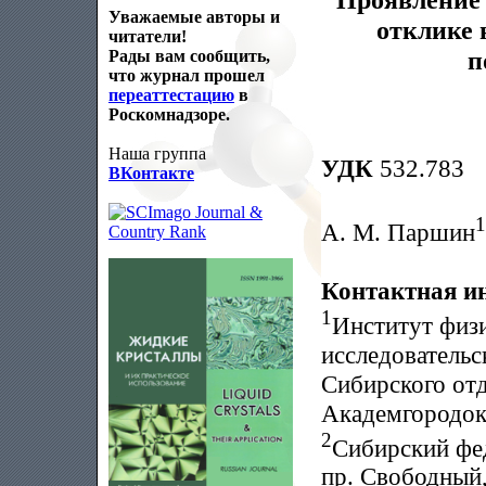
Уважаемые авторы и
отклике 
читатели!
п
Рады вам сообщить,
что журнал прошел
переаттестацию
в
Роскомнадзоре.
Наша группа
УДК
532.783
ВКонтакте
1
А. М. Паршин
Контактная и
1
Институт физи
исследовательс
Сибирского от
Академгородок,
2
Сибирский фе
пр. Свободный,