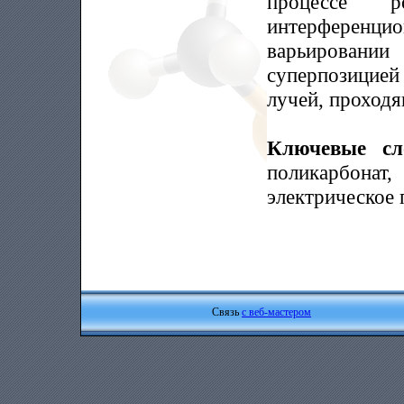
процессе 
интерференци
варьирован
суперпозици
лучей, проход
Ключевые с
поликарбонат, 
электрическое 
Связь
с веб-мастером