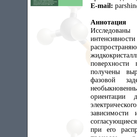
E-mail:
parshin
Аннотация
Исследован
интенсивно
распростр
жидкокристал
поверхности 
получены выр
фазовой за
необыкновен
ориентации 
электрического
зависимости 
согласующиеся 
при его расп