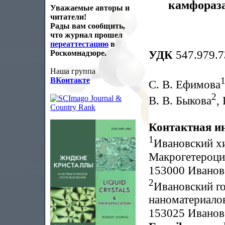
камфораз
Уважаемые авторы и
читатели!
Рады вам сообщить,
что журнал прошел
переаттестацию
в
УДК
547.979.7
Роскомнадзоре.
Наша группа
ВКонтакте
С. В. Ефимова
2
В. В. Быкова
,
Контактная и
1
Ивановский х
Макрогетероци
153000 Иваново,
2
Ивановский г
наноматериало
153025 Иваново