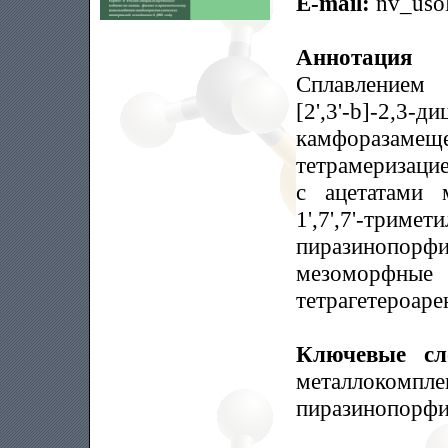
E-mail:
nv_usol
Аннотация
Сплавлением 1'
[2',3'-b]-2,3
камфоразамеще
тетрамеризаци
с ацетатами 
1',7',7'-тримет
пиразинопорф
мезоморф
тетрагетероар
Ключевые с
металлоко
пиразинопорф