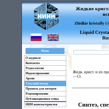
Жидкие криста
ис
Zhidkie kristally i
Liquid Crysta
Rus
Меню
О журнале
Контакты
Редколлегия
Жидк. крист. и их пра
Индексирование
—13.
Архив
Текущий номер
Правила для авторов
Рецензирование
Публикационная этика
Синтез, сп
НИИ наноматериалов