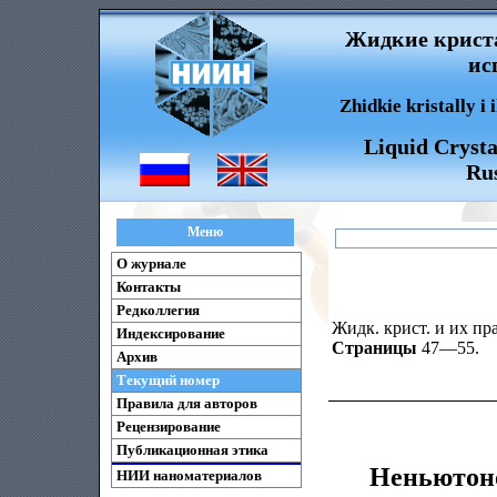
Жидкие криста
ис
Zhidkie kristally i
Liquid Crysta
Rus
Меню
О журнале
Контакты
Редколлегия
Жидк. крист. и их пра
Индексирование
Страницы
47—55.
Архив
Текущий номер
Правила для авторов
Рецензирование
Публикационная этика
Неньютоно
НИИ наноматериалов