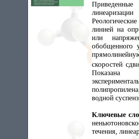
Приведенные
линеаризац
Реологически
линией на опр
или напряже
обобщенного у
прямолинейну
скоростей сдв
Показана 
эксперименталь
полипропилен
водной суспенз
Ключевые сл
неньютоновск
течения, линеа