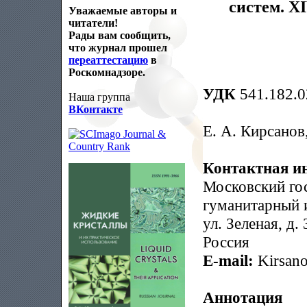
систем. X
Уважаемые авторы и
читатели!
Рады вам сообщить,
что журнал прошел
переаттестацию
в
Роскомнадзоре.
УДК
541.182.0
Наша группа
ВКонтакте
Е. А. Кирсано
Контактная и
Московский го
гуманитарный и
ул. Зеленая, д
Россия
E-mail:
Kirsan
Аннотация