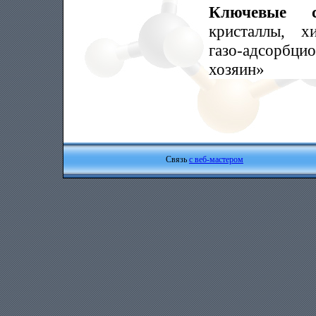
Ключевые 
кристаллы, х
газо-адсорбцио
хозяин»
Связь
с веб-мастером