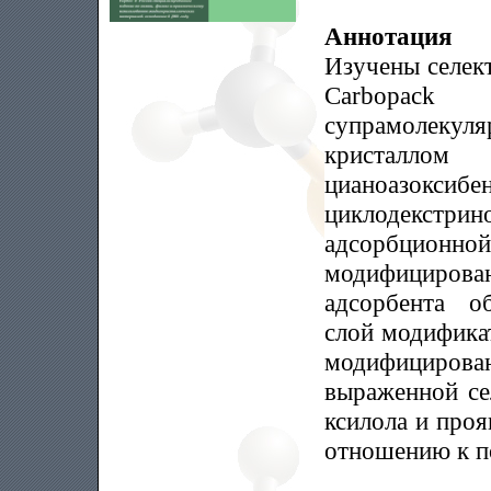
Аннотация
Изучены селект
Carbopack
супрамолекул
кристаллом
цианоазоксиб
циклодекст
адсорбционной
модифициров
адсорбента о
слой модифика
модифицирова
выраженной се
ксилола и проя
отношению к п