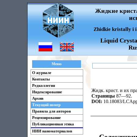
Жидкие криста
ис
Zhidkie kristally i
Liquid Crysta
Rus
Меню
О журнале
Контакты
Редколлегия
Жидк. крист. и их пра
Индексирование
Страницы
87—92.
Архив
DOI:
10.18083/LCAppl
Текущий номер
Правила для авторов
Рецензирование
Публикационная этика
НИИ наноматериалов
Селективны